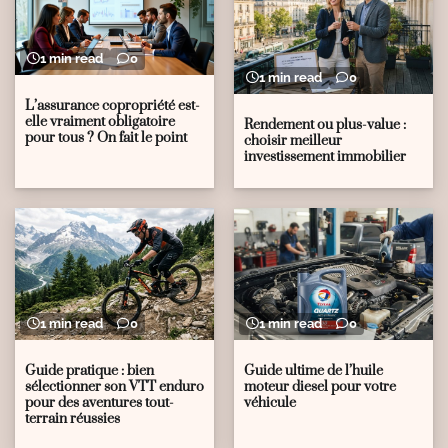
1 min read
0
1 min read
0
L’assurance copropriété est-
elle vraiment obligatoire
Rendement ou plus-value :
pour tous ? On fait le point
choisir meilleur
investissement immobilier
1 min read
0
1 min read
0
Guide pratique : bien
Guide ultime de l’huile
sélectionner son VTT enduro
moteur diesel pour votre
pour des aventures tout-
véhicule
terrain réussies