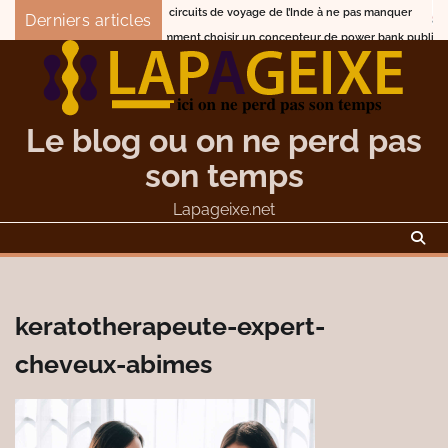
Skip
Les circuits de voyage de l’Inde à ne pas manquer
Que
Derniers articles
to
Comment choisir un concepteur de power bank publicitaire p
content
Le blog ou on ne perd pas
son temps
Lapageixe.net
keratotherapeute-expert-
cheveux-abimes