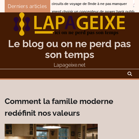
Skip
Les circuits de voyage de l’Inde à ne pas manquer
Que
Derniers articles
to
Comment choisir un concepteur de power bank publicitaire p
content
Le blog ou on ne perd pas
son temps
Lapageixe.net
Comment la famille moderne
redéfinit nos valeurs