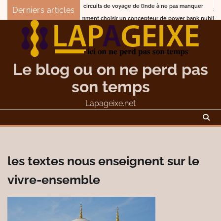
Skip
Les circuits de voyage de l’Inde à ne pas manquer
Que
Derniers articles
to
Comment choisir un concepteur de power bank publicitaire p
content
Le blog ou on ne perd pas
son temps
Lapageixe.net
les textes nous enseignent sur le
vivre-ensemble