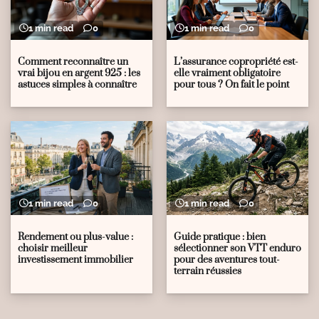
1 min read
0
1 min read
0
Comment reconnaître un
L’assurance copropriété est-
vrai bijou en argent 925 : les
elle vraiment obligatoire
astuces simples à connaître
pour tous ? On fait le point
1 min read
0
1 min read
0
Rendement ou plus-value :
Guide pratique : bien
choisir meilleur
sélectionner son VTT enduro
investissement immobilier
pour des aventures tout-
terrain réussies