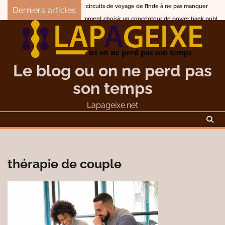
Skip
Les circuits de voyage de l’Inde à ne pas manquer
Qu
Derniers articles
to
Comment choisir un concepteur de power bank publicitaire 
content
Le blog ou on ne perd pas
son temps
Lapageixe.net
thérapie de couple