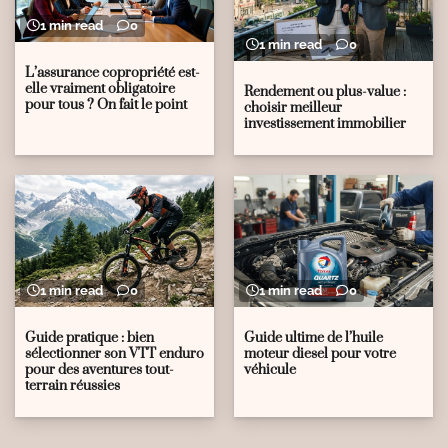
1 min read
0
1 min read
0
L’assurance copropriété est-
elle vraiment obligatoire
Rendement ou plus-value :
pour tous ? On fait le point
choisir meilleur
investissement immobilier
1 min read
0
1 min read
0
Guide pratique : bien
Guide ultime de l’huile
sélectionner son VTT enduro
moteur diesel pour votre
pour des aventures tout-
véhicule
terrain réussies