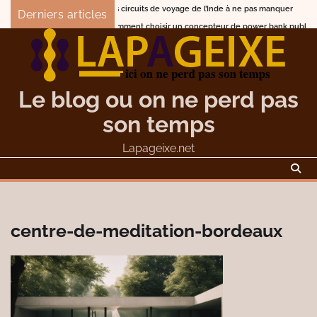
Skip
Les circuits de voyage de l’Inde à ne pas manquer
Que
Derniers articles
to
Comment choisir un concepteur de power bank publicitaire p
content
Le blog ou on ne perd pas
son temps
Lapageixe.net
centre-de-meditation-bordeaux