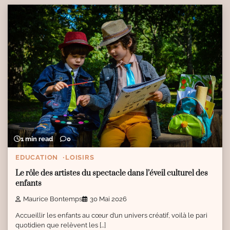
1 min read
0
EDUCATION
LOISIRS
Le rôle des artistes du spectacle dans l’éveil culturel des
enfants
Maurice Bontemps
30 Mai 2026
Accueillir les enfants au cœur d’un univers créatif, voilà le pari
quotidien que relèvent les […]