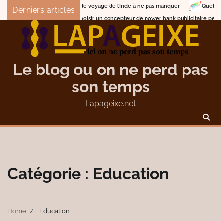
Skip
circuits de voyage de l’Inde à ne pas manquer
Quelle stratégie adopter pour
Derniers articles
to
ment choisir un concepteur de power bank publicitaire personnalisé
Descri
content
Le blog ou on ne perd pas
son temps
Lapageixe.net
Catégorie :
Education
Home
Education