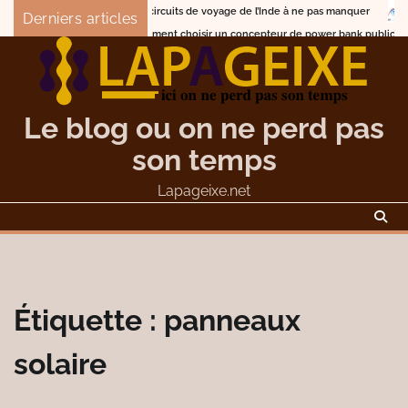
Skip
Les circuits de voyage de l’Inde à ne pas manquer
Quelle st
Derniers articles
to
Comment choisir un concepteur de power bank publicitaire person
content
Le blog ou on ne perd pas
son temps
Lapageixe.net
Étiquette :
panneaux
solaire