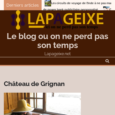
Skip
Les circuits de voyage de l’Inde à ne pas manquer
Derniers articles
to
Comment choisir un concepteur de power bank publi
content
Le blog ou on ne perd pas
son temps
Lapageixe.net
Château de Grignan