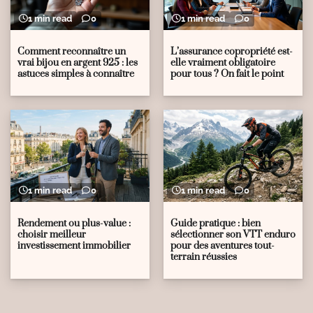
1 min read
0
1 min read
0
Comment reconnaître un
L’assurance copropriété est-
vrai bijou en argent 925 : les
elle vraiment obligatoire
astuces simples à connaître
pour tous ? On fait le point
1 min read
0
1 min read
0
Rendement ou plus-value :
Guide pratique : bien
choisir meilleur
sélectionner son VTT enduro
investissement immobilier
pour des aventures tout-
terrain réussies