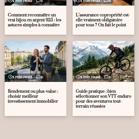
1 min read
0
1 min read
0
Comment reconnaître un
L’assurance copropriété est-
vrai bijou en argent 925 : les
elle vraiment obligatoire
astuces simples à connaître
pour tous ? On fait le point
1 min read
0
1 min read
0
Rendement ou plus-value :
Guide pratique : bien
choisir meilleur
sélectionner son VTT enduro
investissement immobilier
pour des aventures tout-
terrain réussies