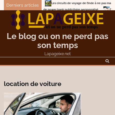
Skip
Les circuits de voyage de l’Inde à ne pas manquer
Derniers articles
to
Comment choisir un concepteur de power bank publ
content
Le blog ou on ne perd pas
son temps
Lapageixe.net
location de voiture