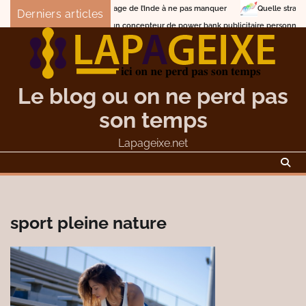
Skip
Les circuits de voyage de l’Inde à ne pas manquer
Quelle stratégie a
Derniers articles
to
Comment choisir un concepteur de power bank publicitaire personnalisé
content
Le blog ou on ne perd pas
son temps
Lapageixe.net
sport pleine nature