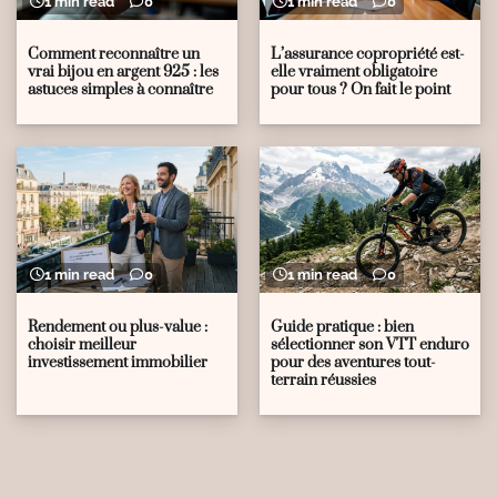
1 min read
0
1 min read
0
Comment reconnaître un
L’assurance copropriété est-
vrai bijou en argent 925 : les
elle vraiment obligatoire
astuces simples à connaître
pour tous ? On fait le point
1 min read
0
1 min read
0
Rendement ou plus-value :
Guide pratique : bien
choisir meilleur
sélectionner son VTT enduro
investissement immobilier
pour des aventures tout-
terrain réussies