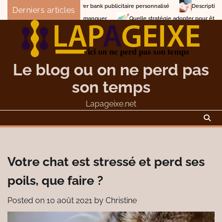
Skip
epteur de power bank publicitaire personnalisé
Description et traitement 
Derniers articles
to
e l’Inde à ne pas manquer
Quelle stratégie adopter pour être premier dans G
content
Le blog ou on ne perd pas
son temps
Lapageixe.net
Votre chat est stressé et perd ses
poils, que faire ?
Posted on
10 août 2021
by
Christine