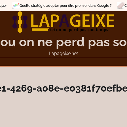
Quelle stratégie adopter pour être premier dans Google ?
Comment 
 ou on ne perd pas s
Lapageixe.net
1-4269-a08e-e0381f70efb