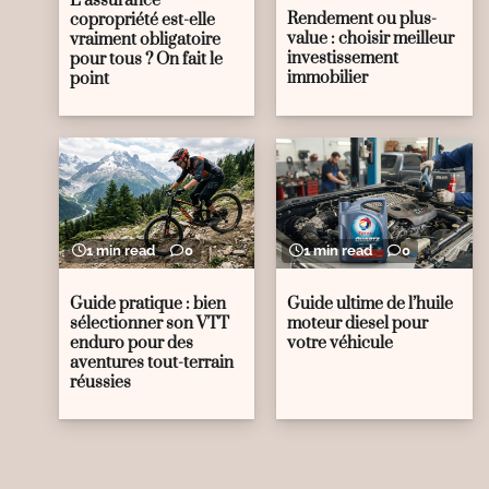
L’assurance
Rendement ou plus-
copropriété est-elle
value : choisir meilleur
vraiment obligatoire
investissement
pour tous ? On fait le
immobilier
point
1 min read
0
1 min read
0
Guide pratique : bien
Guide ultime de l’huile
sélectionner son VTT
moteur diesel pour
enduro pour des
votre véhicule
aventures tout-terrain
réussies