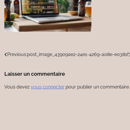
Navigation
Previous:
post_image_43909ae2-24e1-4269-a08e-e0381f
de
Laisser un commentaire
l’article
Vous devez
vous connecter
pour publier un commentaire.