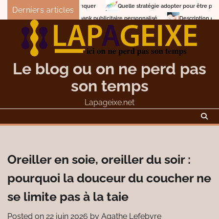
Skip
Quelle stratégie adopter pour être premier dans Goo
Derniers articles
to
Description et traitement des verrues
Abonda
content
Le blog ou on ne perd pas
son temps
Lapageixe.net
Oreiller en soie, oreiller du soir :
pourquoi la douceur du coucher ne
se limite pas à la taie
Posted on
22 juin 2026
by
Agathe Lefebvre