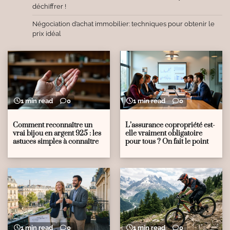
déchiffrer !
Négociation d’achat immobilier: techniques pour obtenir le
prix idéal
1 min read
0
1 min read
0
Comment reconnaître un
L’assurance copropriété est-
vrai bijou en argent 925 : les
elle vraiment obligatoire
astuces simples à connaître
pour tous ? On fait le point
1 min read
0
1 min read
0