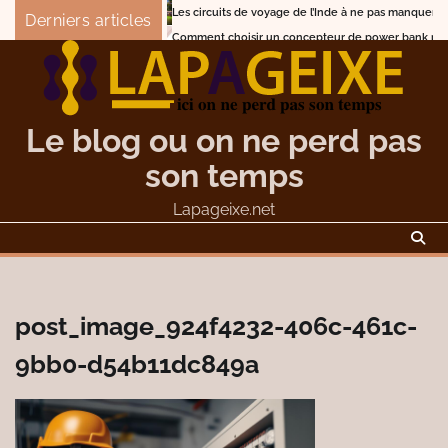
Skip
Les circuits de voyage de l’Inde à ne pas manquer
Derniers articles
to
Comment choisir un concepteur de power bank publicita
content
Le blog ou on ne perd pas
son temps
Lapageixe.net
post_image_924f4232-406c-461c-
9bb0-d54b11dc849a