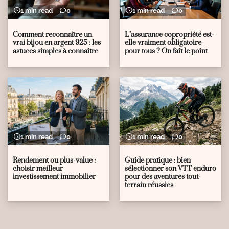
1 min read
0
1 min read
0
Comment reconnaître un
L’assurance copropriété est-
vrai bijou en argent 925 : les
elle vraiment obligatoire
astuces simples à connaître
pour tous ? On fait le point
1 min read
0
1 min read
0
Rendement ou plus-value :
Guide pratique : bien
choisir meilleur
sélectionner son VTT enduro
investissement immobilier
pour des aventures tout-
terrain réussies