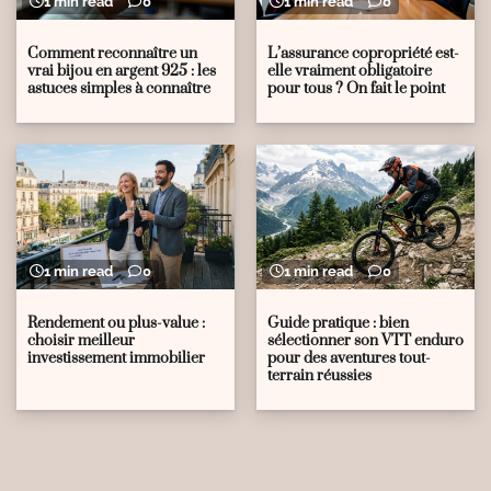
1 min read
0
1 min read
0
Comment reconnaître un
L’assurance copropriété est-
vrai bijou en argent 925 : les
elle vraiment obligatoire
astuces simples à connaître
pour tous ? On fait le point
1 min read
0
1 min read
0
Rendement ou plus-value :
Guide pratique : bien
choisir meilleur
sélectionner son VTT enduro
investissement immobilier
pour des aventures tout-
terrain réussies