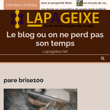
Skip
Abondance et prospérité Reiki
Les circuits de voyage de
Derniers articles
to
Comment choisir un concepteur de power bank publicitaire pers
content
Le blog ou on ne perd pas
son temps
Lapageixe.net
pare brise100