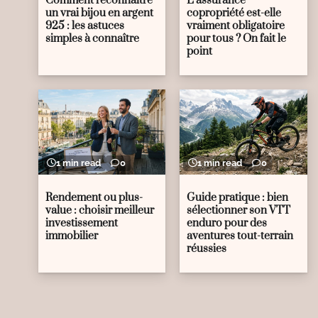
Comment reconnaître
L’assurance
un vrai bijou en argent
copropriété est-elle
925 : les astuces
vraiment obligatoire
simples à connaître
pour tous ? On fait le
point
1 min read
0
1 min read
0
Rendement ou plus-
Guide pratique : bien
value : choisir meilleur
sélectionner son VTT
investissement
enduro pour des
immobilier
aventures tout-terrain
réussies