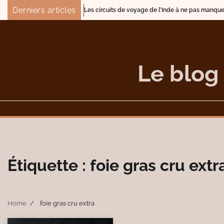
Skip
Derniers articles
Les circuits de voyage de l’Inde à ne pas manquer
to
content
Le blog
Étiquette :
foie gras cru extr
Home
foie gras cru extra