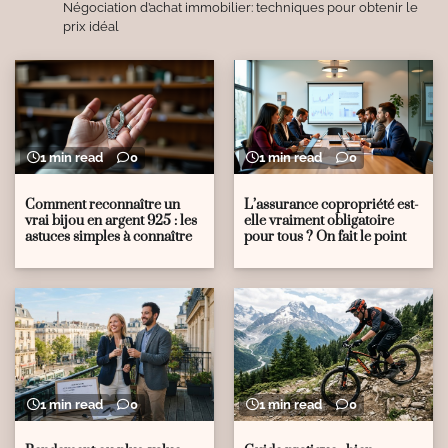
Négociation d’achat immobilier: techniques pour obtenir le
prix idéal
1 min read
0
1 min read
0
Comment reconnaître un
L’assurance copropriété est-
vrai bijou en argent 925 : les
elle vraiment obligatoire
astuces simples à connaître
pour tous ? On fait le point
1 min read
0
1 min read
0