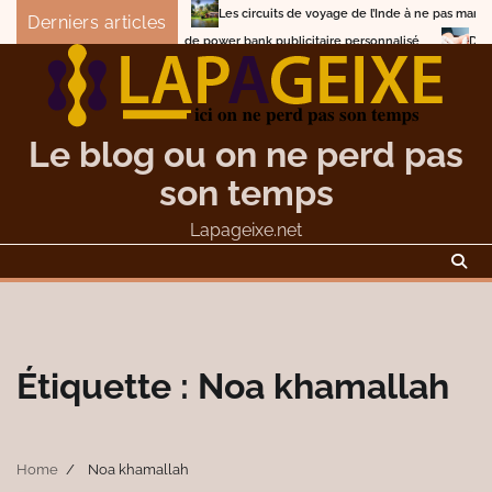
Skip
Les circuits de voyage de l’Inde à ne pas manquer
Derniers articles
to
Comment choisir un concepteur de power bank public
content
Le blog ou on ne perd pas
son temps
Lapageixe.net
Étiquette :
Noa khamallah
Home
Noa khamallah