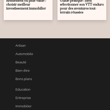
Rendement ou plus-value :
Guide pratique : bien
choisir meilleur
sélectionner son VTT enduro
investissement immobilier
pour des aventures tout-
terrain réussies
Artisan
Automobile
Beauté
Bien-être
Bons plans
Education
Entreprise
Immobilier