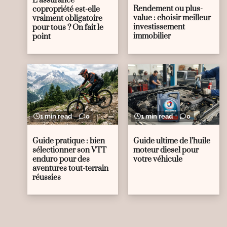
L’assurance
Rendement ou plus-
copropriété est-elle
value : choisir meilleur
vraiment obligatoire
investissement
pour tous ? On fait le
immobilier
point
1 min read
0
1 min read
0
Guide pratique : bien
Guide ultime de l’huile
sélectionner son VTT
moteur diesel pour
enduro pour des
votre véhicule
aventures tout-terrain
réussies