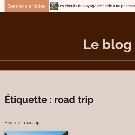
Skip
Derniers articles
Les circuits de voyage de l’Inde à ne pas manquer
to
content
Le blog
Étiquette :
road trip
Home
road trip