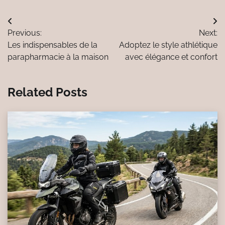
Navigation
Previous:
Next:
de
Les indispensables de la
Adoptez le style athlétique
l’article
parapharmacie à la maison
avec élégance et confort
Related Posts