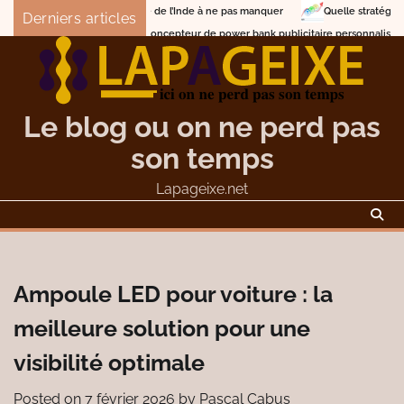
Skip
its de voyage de l’Inde à ne pas manquer
Quelle stratégie adopter pour être
Derniers articles
to
choisir un concepteur de power bank publicitaire personnalisé
Description
content
Le blog ou on ne perd pas
son temps
Lapageixe.net
Ampoule LED pour voiture : la
meilleure solution pour une
visibilité optimale
Posted on
7 février 2026
by
Pascal Cabus