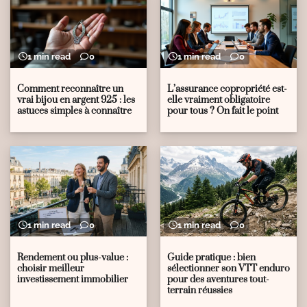
1 min read
0
1 min read
0
Comment reconnaître un
L’assurance copropriété est-
vrai bijou en argent 925 : les
elle vraiment obligatoire
astuces simples à connaître
pour tous ? On fait le point
1 min read
0
1 min read
0
Rendement ou plus-value :
Guide pratique : bien
choisir meilleur
sélectionner son VTT enduro
investissement immobilier
pour des aventures tout-
terrain réussies