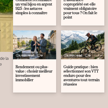
Comment reconnaître
L’assurance
un vrai bijou en argent
copropriété est-elle
925 : les astuces
vraiment obligatoire
simples à connaître
pour tous ? On fait le
point
1 min read
0
1 min read
0
de la
e
Rendement ou plus-
Guide pratique : bien
value : choisir meilleur
sélectionner son VTT
investissement
enduro pour des
immobilier
aventures tout-terrain
réussies