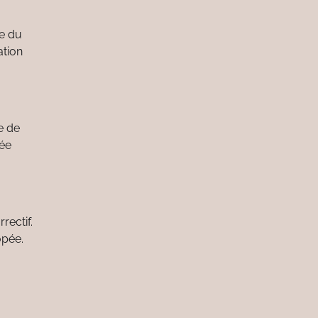
re du
ation
e de
iée
rectif.
opée.