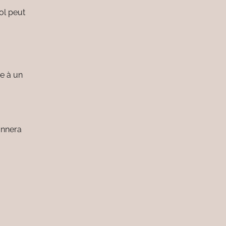
sol peut
e à un
onnera