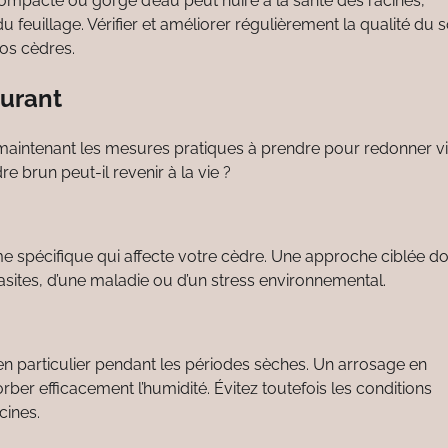
ompacté ou gorgé d’eau peut nuire à la santé des racines,
u feuillage. Vérifier et améliorer régulièrement la qualité du 
vos cèdres.
urant
aintenant les mesures pratiques à prendre pour redonner vi
 brun peut-il revenir à la vie ?
e spécifique qui affecte votre cèdre. Une approche ciblée d
arasites, d’une maladie ou d’un stress environnemental.
n particulier pendant les périodes sèches. Un arrosage en
ber efficacement l’humidité. Évitez toutefois les conditions
cines.