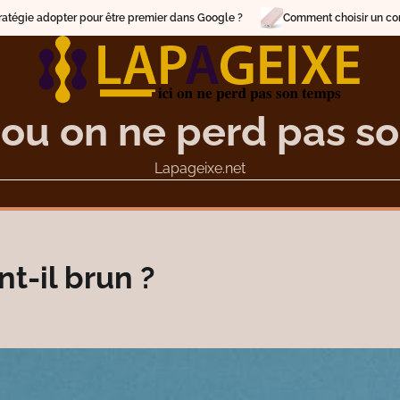
emier dans Google ?
Comment choisir un concepteur de power bank publi
 ou on ne perd pas s
Lapageixe.net
t-il brun ?