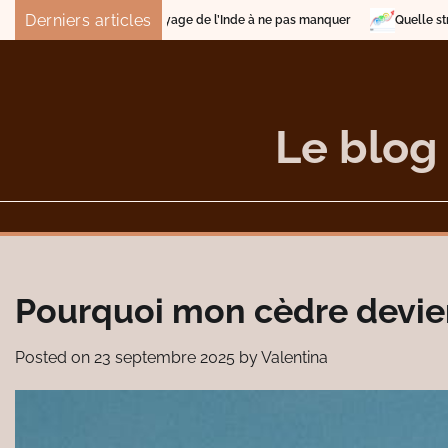
Skip
Derniers articles
oyage de l’Inde à ne pas manquer
Quelle stratégie adopter pour être pr
to
content
Le blog
Pourquoi mon cèdre devien
Posted on
23 septembre 2025
by
Valentina