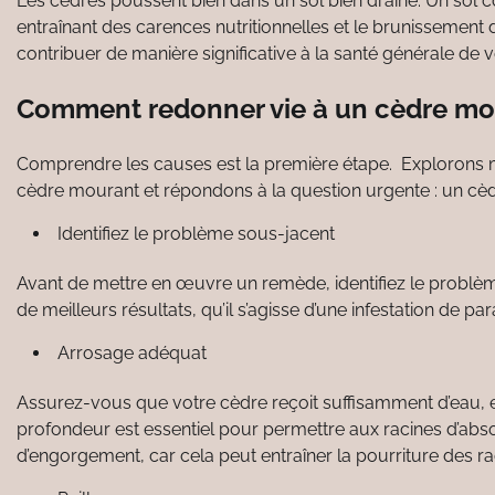
Les cèdres poussent bien dans un sol bien drainé. Un sol c
entraînant des carences nutritionnelles et le brunissement d
contribuer de manière significative à la santé générale de 
Comment redonner vie à un cèdre mo
Comprendre les causes est la première étape. Explorons m
cèdre mourant et répondons à la question urgente : un cèdre
Identifiez le problème sous-jacent
Avant de mettre en œuvre un remède, identifiez le problèm
de meilleurs résultats, qu’il s’agisse d’une infestation de p
Arrosage adéquat
Assurez-vous que votre cèdre reçoit suffisamment d’eau, e
profondeur est essentiel pour permettre aux racines d’absor
d’engorgement, car cela peut entraîner la pourriture des ra