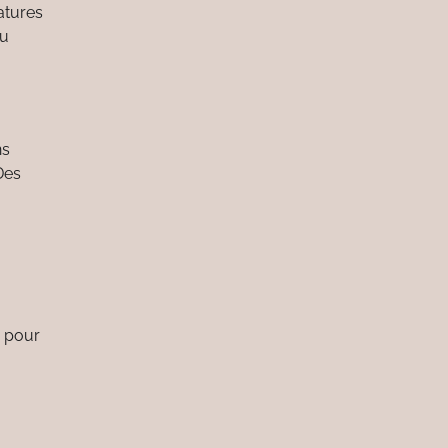
atures
ou
ns
Des
s pour