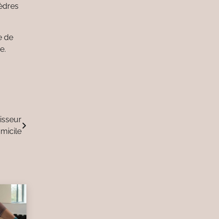
cèdres
e de
e.
isseur
micile