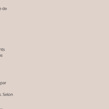
e de
nts
ns
 par
s. Selon