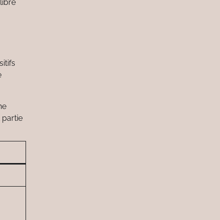
libre
itifs
e
ne
 partie