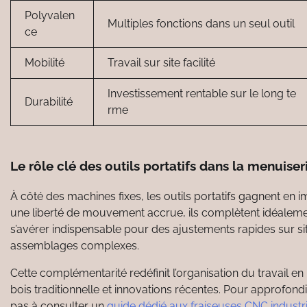
Polyvalen
Multiples fonctions dans un seul outil
ce
Mobilité
Travail sur site facilité
Investissement rentable sur le long te
Durabilité
rme
Le rôle clé des outils portatifs dans la menuis
À côté des machines fixes, les outils portatifs gagnent en 
une liberté de mouvement accrue, ils complètent idéalement
s’avérer indispensable pour des ajustements rapides sur si
assemblages complexes.
Cette complémentarité redéfinit l’organisation du travail en 
bois traditionnelle et innovations récentes. Pour approfond
pas à consulter un
guide dédié aux fraiseuses CNC industri