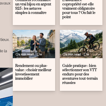
Comment reconnaître
L’assurance
travaux
un vrai bijou en argent
copropriété est-elle
925 : les astuces
vraiment obligatoire
simples à connaître
pour tous ? On fait le
point
tieux.
de la
1 min read
0
1 min read
0
Rendement ou plus-
Guide pratique : bien
value : choisir meilleur
sélectionner son VTT
investissement
enduro pour des
immobilier
aventures tout-terrain
réussies