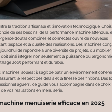
e la tradition artisanale et l’innovation technologique. Choisi
ondie de ses besoins, de la performance machine attendue, e
ergence d’outils combinés et connectés ouvre de nouvelles
isant l’espace et la qualité des réalisations. Des machines con
ourd’hui de répondre à une diversité de projets, du mobilier
doit ainsi intégrer non seulement la puissance ou l’ergonomi
outillage 2025 performant et durable.
machines isolées : il s’agit de bâtir un environnement cohére
urant le respect des délais et la finesse des finitions. Dès lo
ofessionnel aguerri, ce guide vous accompagne dans ce choix
r de vos réalisations en menuiserie.
 machine menuiserie efficace en 2025