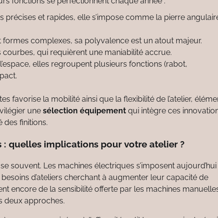
rs fonctions se perfectionnent chaque année :
précises et rapides, elle s’impose comme la pierre angulair
t formes complexes, sa polyvalence est un atout majeur.
 courbes, qui requièrent une maniabilité accrue.
l’espace, elles regroupent plusieurs fonctions (rabot,
pact.
favorise la mobilité ainsi que la flexibilité de l’atelier, éléme
vilégier une
sélection équipement
qui intègre ces innovatio
 des finitions.
: quelles implications pour votre atelier ?
se souvent. Les machines électriques s’imposent aujourd’hui
x besoins d’ateliers cherchant à augmenter leur capacité de
nt encore de la sensibilité offerte par les machines manuelle
les deux approches.