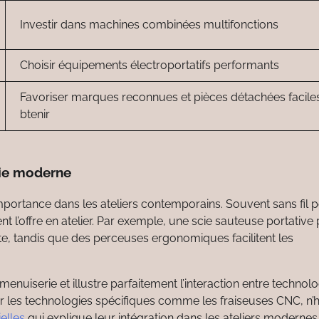
Investir dans machines combinées multifonctions
Choisir équipements électroportatifs performants
Favoriser marques reconnues et pièces détachées facile
btenir
erie moderne
importance dans les ateliers contemporains. Souvent sans fil 
 l’offre en atelier. Par exemple, une scie sauteuse portative
te, tandis que des perceuses ergonomiques facilitent les
menuiserie et illustre parfaitement l’interaction entre technolo
ir les technologies spécifiques comme les fraiseuses CNC, n’h
elles
qui explique leur intégration dans les ateliers modernes