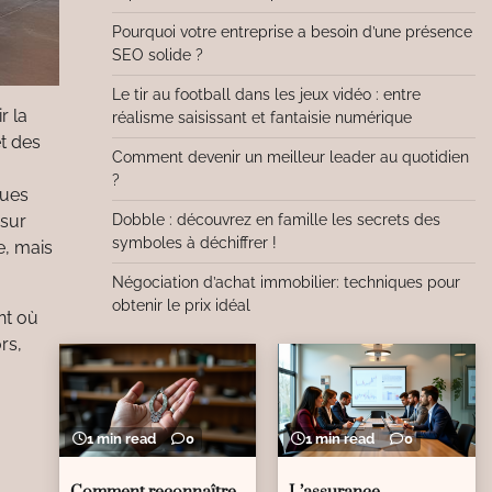
Pourquoi votre entreprise a besoin d’une présence
SEO solide ?
Le tir au football dans les jeux vidéo : entre
r la
réalisme saisissant et fantaisie numérique
t des
Comment devenir un meilleur leader au quotidien
?
çues
Dobble : découvrez en famille les secrets des
 sur
symboles à déchiffrer !
e, mais
Négociation d’achat immobilier: techniques pour
obtenir le prix idéal
nt où
rs,
1 min read
0
1 min read
0