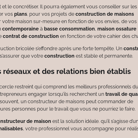
et le concrétiser. Il pourra également vous conseiller sur les
er vos
plans
. pour vos projets de
construction de maisons
er votre maison sur-mesure en fonction de vos envies, de vos
n
contemporaine
à
basse consommation
,
maison ossature 
e
contrat de construction
en fonction de votre cahier des ch
uction bricolée s’effondre après une forte tempête. Un
const
 s’assurer que votre
construction
est stable et permanente.
réseaux et des relations bien établis
cercle restreint qui comprend les meilleurs professionnels d
entrepreneurs engager lorsqu’ils recherchent un
travail de qua
plus souvent, un constructeur de maisons peut commander de
ures personnes pour le travail que vous ne pourriez le faire.
nstructeur de maison
est la solution idéale. qu’il s’agisse d’u
alisables
, votre professionnel vous accompagne pour réalis