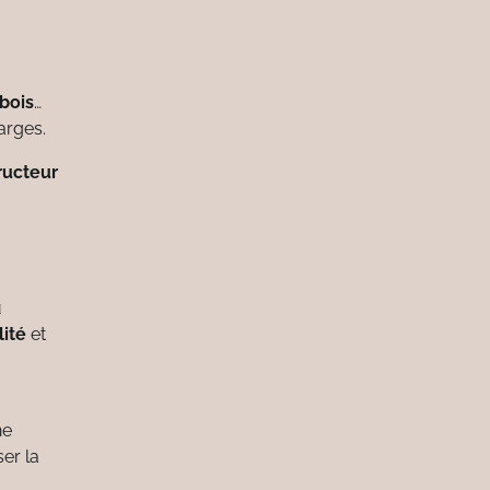
bois
…
arges.
ructeur
u
lité
et
ne
er la