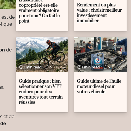
L’assurance
Rendement ou plus-
copropriété est-elle
value : choisir meilleur
vraiment obligatoire
investissement
pour tous ? On fait le
 est de
immobilier
point
ôt que
ion
de
1 min read
0
1 min read
0
Guide pratique : bien
Guide ultime de l’huile
sélectionner son VTT
moteur diesel pour
s.
enduro pour des
votre véhicule
aventures tout-terrain
réussies
s et de
 de