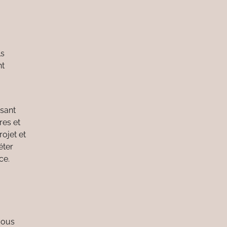
ls
nt
isant
res et
rojet et
éter
ce.
vous