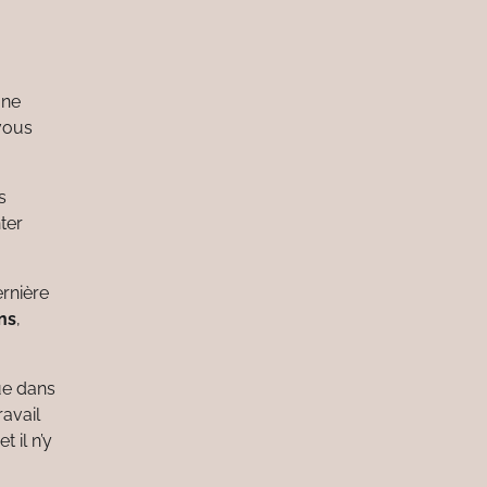
une
 vous
s
ter
rnière
ns
,
ue dans
avail
 il n’y