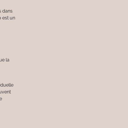
s dans
o est un
ue la
iduelle
euvent
Le