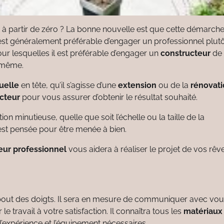
à partir de zéro ? La bonne nouvelle est que cette démarche
l est généralement préférable d’engager un professionnel plut
pour lesquelles il est préférable d’engager un
constructeur
de
i-même.
uelle
en tête, qu’il s’agisse d’une
extension
ou de la
rénovat
cteur
pour vous assurer d’obtenir le résultat souhaité.
ation minutieuse, quelle que soit l’échelle ou la taille de la
est pensée pour être menée à bien.
eur professionnel
vous aidera à réaliser le projet de vos rêve
 bout des doigts. Il sera en mesure de communiquer avec vou
 travail à votre satisfaction. Il connaîtra tous les
matériaux
 l’expérience et l’équipement nécessaires.