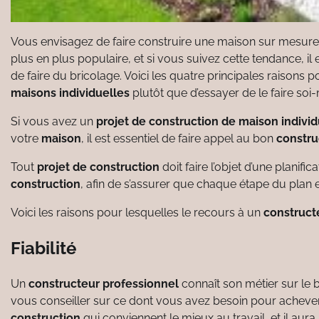
Vous envisagez de faire construire une maison sur mesure 
plus en plus populaire, et si vous suivez cette tendance, i
de faire du bricolage. Voici les quatre principales raisons 
maisons individuelles
plutôt que d’essayer de le faire so
Si vous avez un
projet de construction de maison individ
votre
maison
, il est essentiel de faire appel au bon
constru
Tout
projet de construction
doit faire l’objet d’une planific
construction
, afin de s’assurer que chaque étape du plan 
Voici les raisons pour lesquelles le recours à un
construct
Fiabilité
Un
constructeur professionnel
connaît son métier sur le
vous conseiller sur ce dont vous avez besoin pour achever le
construction
qui conviennent le mieux au travail, et il aura