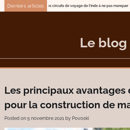
Skip
Derniers articles
Les circuits de voyage de l’Inde à ne pas manquer
Quelle stratégie a
to
content
Le blog
Les principaux avantages
pour la construction de ma
Posted on
5 novembre 2021
by
Povoski