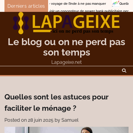
Skip
Les circuits de voyage de l’Inde à ne pas manquer
Quelle stratégie adopter p
Derniers articles
to
Comment choisir un concepteur de power bank publicitaire personnalisé
Des
content
Le blog ou on ne perd pas
son temps
Lapageixe.net
Quelles sont les astuces pour
faciliter le ménage ?
Posted on
28 juin 2025
by
Samuel