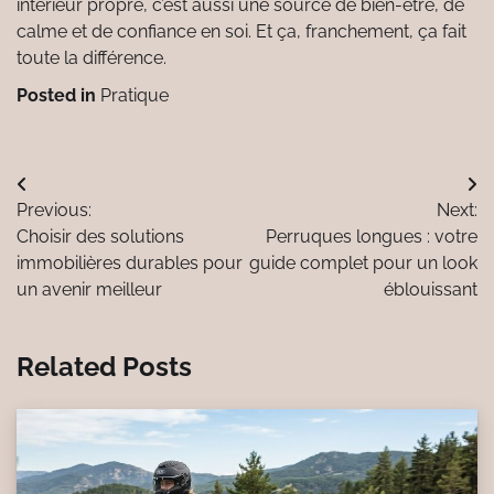
intérieur propre, c’est aussi une source de bien-être, de
calme et de confiance en soi. Et ça, franchement, ça fait
toute la différence.
Posted in
Pratique
Navigation
Previous:
Next:
de
Choisir des solutions
Perruques longues : votre
l’article
immobilières durables pour
guide complet pour un look
un avenir meilleur
éblouissant
Related Posts