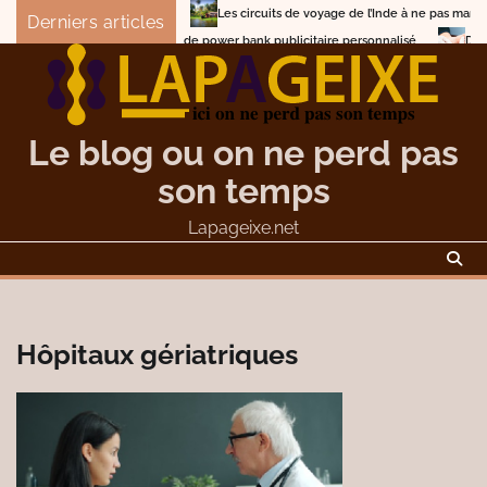
Skip
Les circuits de voyage de l’Inde à ne pas manquer
Derniers articles
to
Comment choisir un concepteur de power bank pub
content
Le blog ou on ne perd pas
son temps
Lapageixe.net
Hôpitaux gériatriques