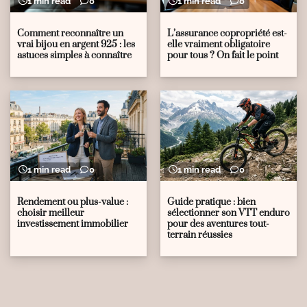
1 min read
0
1 min read
0
Comment reconnaître un
L’assurance copropriété est-
vrai bijou en argent 925 : les
elle vraiment obligatoire
astuces simples à connaître
pour tous ? On fait le point
1 min read
0
1 min read
0
Rendement ou plus-value :
Guide pratique : bien
choisir meilleur
sélectionner son VTT enduro
investissement immobilier
pour des aventures tout-
terrain réussies