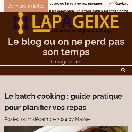
Skip
Les circuits de voyage de l’Inde à ne pas manquer
Quelle stratégie adopter 
Derniers articles
to
Comment choisir un concepteur de power bank publicitaire personnalisé
De
content
Le blog ou on ne perd pas
son temps
Lapageixe.net
Le batch cooking : guide pratique
pour planifier vos repas
Posted on
11 décembre 2024
by
Marise