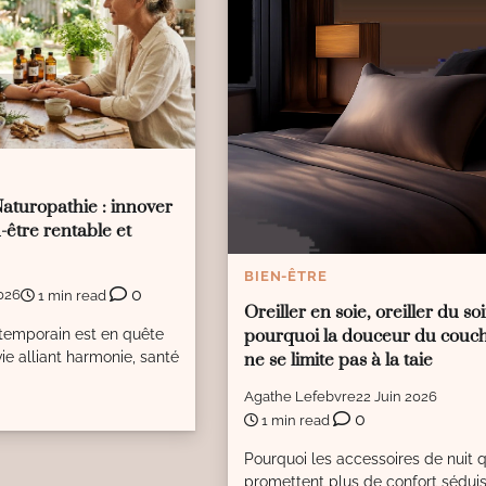
Naturopathie : innover
-être rentable et
BIEN-ÊTRE
0
026
1 min read
Oreiller en soie, oreiller du soi
emporain est en quête
pourquoi la douceur du couc
e alliant harmonie, santé
ne se limite pas à la taie
Agathe Lefebvre
22 Juin 2026
0
1 min read
Pourquoi les accessoires de nuit q
promettent plus de confort sédui