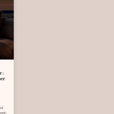
r :
her
ui
sent-