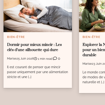
BIEN-ÊTRE
BIEN-ÊTRE
Dormir pour mieux mincir : Les
Explorer la 
clés d’une silhouette qui dure
pour un bien
durable
0
Marise
25 Juin 2026
1 min read
Marise
23 Juin 2
Il est courant de penser que mincir
passe uniquement par une alimentation
Le monde cont
stricte et une […]
de modes de vi
naturelle et […]