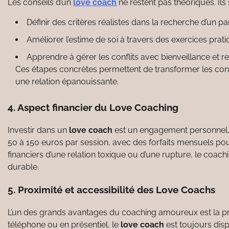
Les conseils d’un
love coach
ne restent pas théoriques. Il
Définir des critères réalistes dans la recherche d’un pa
Améliorer l’estime de soi à travers des exercices prati
Apprendre à gérer les conflits avec bienveillance et r
Ces étapes concrètes permettent de transformer les conseil
une relation épanouissante.
4. Aspect financier du Love Coaching
Investir dans un
love coach
est un engagement personnel, ma
50 à 150 euros par session, avec des forfaits mensuels pou
financiers d’une relation toxique ou d’une rupture, le c
durable.
5. Proximité et accessibilité des Love Coachs
L’un des grands avantages du coaching amoureux est la prox
téléphone ou en présentiel, le
love coach
est toujours disp