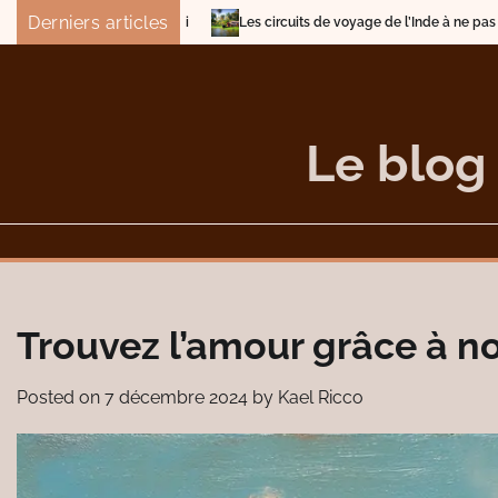
Skip
Derniers articles
Les circuits de voyage de l’Inde à ne pas manquer
Quell
to
content
Le blog
Trouvez l’amour grâce à n
Posted on
7 décembre 2024
by
Kael Ricco