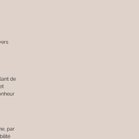
vers
llant de
et
bonheur
ne, par
ilité