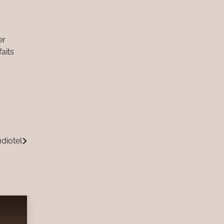
er
aits
diotel