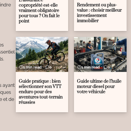
L’assurance
indre
Rendement ou plus-
copropriété est-elle
value : choisir meilleur
vraiment obligatoire
investissement
pour tous ? On fait le
immobilier
point
es
sentiel
s.
1 min read
0
1 min read
0
Guide pratique : bien
Guide ultime de l’huile
s ayant
sélectionner son VTT
moteur diesel pour
enduro pour des
votre véhicule
tiques
aventures tout-terrain
e et de
réussies