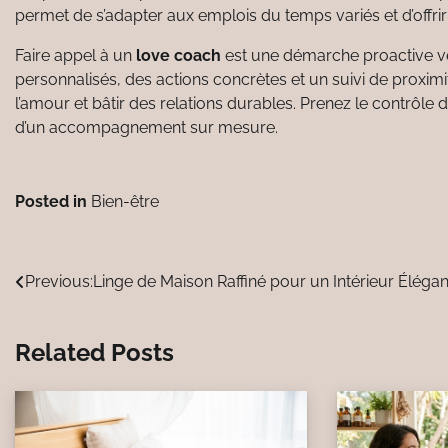
permet de s’adapter aux emplois du temps variés et d’off
Faire appel à un
love coach
est une démarche proactive ve
personnalisés, des actions concrètes et un suivi de proximi
l’amour et bâtir des relations durables. Prenez le contrôle
d’un accompagnement sur mesure.
Posted in
Bien-être
Navigation
Previous:
Linge de Maison Raffiné pour un Intérieur Élégan
de
Related Posts
l’article