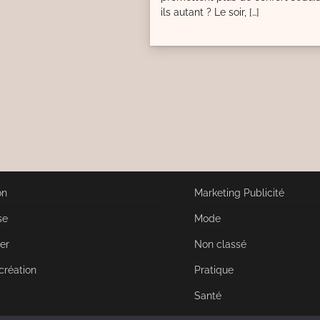
ils autant ? Le soir, […]
on
Marketing Publicité
se
Mode
er
Non classé
 création
Pratique
Santé